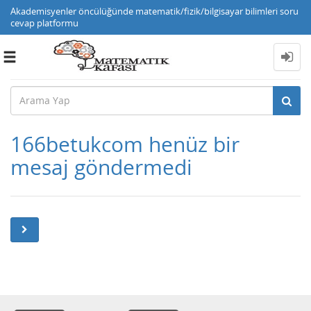
Akademisyenler öncülüğünde matematik/fizik/bilgisayar bilimleri soru
cevap platformu
Toggle
navigation
166betukcom henüz bir
mesaj göndermedi