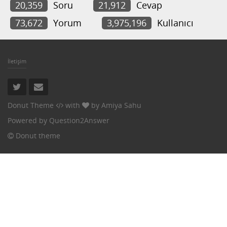
20,359
Soru
21,912
Cevap
73,672
Yorum
3,975,196
Kullanıcı
İletişim
Donut Theme
with
by
Amiya Sahu
Powered by
Question2Answer
Donut theme