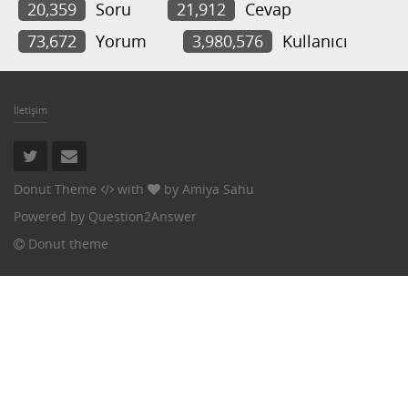
20,359
Soru
21,912
Cevap
73,672
Yorum
3,980,576
Kullanıcı
İletişim
Donut Theme
with
by
Amiya Sahu
Powered by
Question2Answer
Donut theme