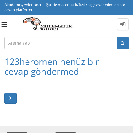
Akademisyenler öncülüğünde matematik/fizik/bilgisayar bilimleri soru
cevap platformu
Toggle
navigation
123heromen henüz bir
cevap göndermedi