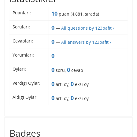
Puanları:
10
puan (
4,881
. sırada)
Soruları:
0
—
All questions by 123bafit ›
Cevapları:
0
—
All answers by 123bafit ›
Yorumları:
0
Oyları:
0
0
soru,
cevap
Verdiği Oylar:
0
0
artı oy,
eksi oy
Aldığı Oylar:
0
0
artı oy,
eksi oy
Badges