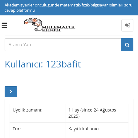
Akademisyenler öncülüğünde matematik/fizik/bilgisayar bilimleri soru
cevap platformu
Toggle
navigation
Kullanıcı: 123bafit
Üyelik zamanı:
11 ay (since 24 Ağustos
2025)
Tür:
Kayıtlı kullanıcı