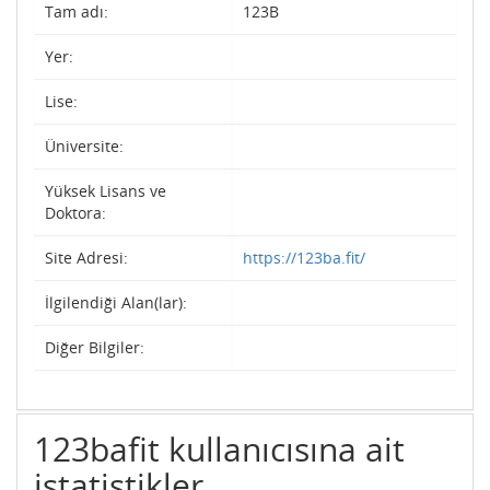
Tam adı:
123B
Yer:
Lise:
Üniversite:
Yüksek Lisans ve
Doktora:
Site Adresi:
https://123ba.fit/
İlgilendiği Alan(lar):
Diğer Bilgiler:
123bafit kullanıcısına ait
istatistikler