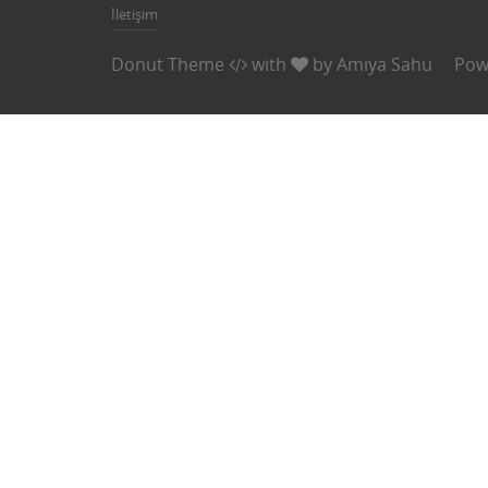
İletişim
Donut Theme
with
by
Amiya Sahu
Pow