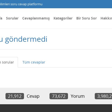
limleri soru cevap platformu
fa
Sorular
Cevaplanmamış
Kategoriler
Bir Soru Sor
Hakkı
ru göndermedi
 sorular
Tüm cevaplar
21,912
Cevap
73,672
Yorum
3,980,