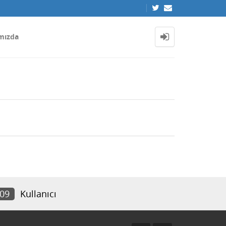
mızda
209
Kullanıcı