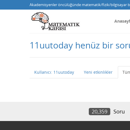
Akademisyenler öncülüğünde matematik/fizik/bilgisayar bi
Anasay
11uutoday henüz bir so
Kullanıcı: 11uutoday
Yeni etkinlikler
Tüm
20,359
Soru