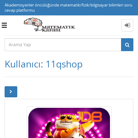
Akademisyenler öncülüğünde matematik/fizik/bilgisayar bilimleri soru
cevap platformu
Toggle
navigation
Kullanıcı: 11qshop