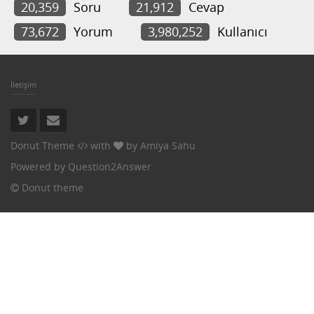
20,359
Soru
21,912
Cevap
73,672
Yorum
3,980,252
Kullanıcı
İletişim
Donut Theme
with
by
Amiya Sahu
Powered by
Question2Answer
Donut theme