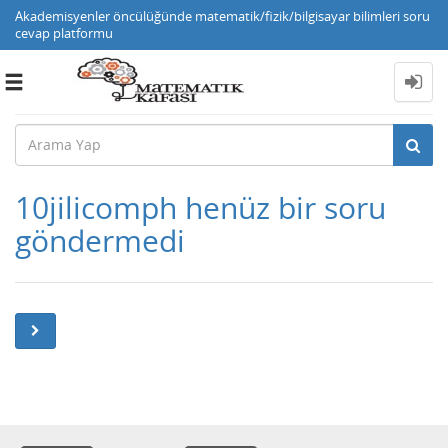
Akademisyenler öncülüğünde matematik/fizik/bilgisayar bilimleri soru
cevap platformu
Toggle
navigation
10jilicomph henüz bir soru
göndermedi