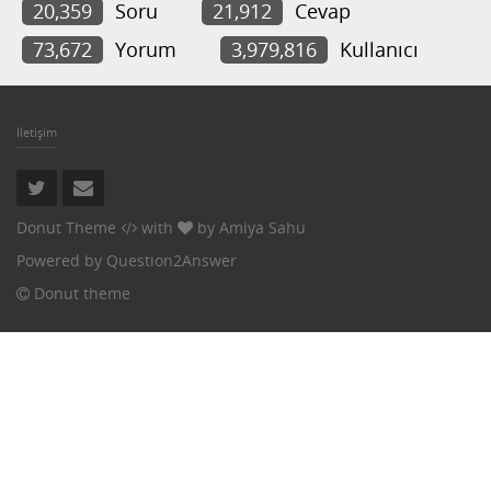
20,359
Soru
21,912
Cevap
73,672
Yorum
3,979,816
Kullanıcı
İletişim
Donut Theme
with
by
Amiya Sahu
Powered by
Question2Answer
Donut theme