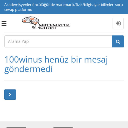
Akademisyenler öncülüğünde matematik/fizik/bilgisayar bilimleri soru
cevap platformu
Toggle
navigation
100winus henüz bir mesaj
göndermedi