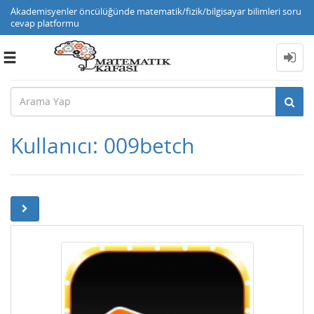
Akademisyenler öncülüğünde matematik/fizik/bilgisayar bilimleri soru
cevap platformu
Toggle
navigation
Kullanıcı: 009betch