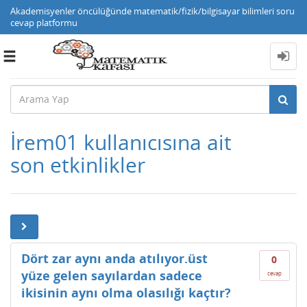
Akademisyenler öncülüğünde matematik/fizik/bilgisayar bilimleri soru
cevap platformu
Toggle
navigation
İrem01 kullanıcısına ait
son etkinlikler
Dört zar aynı anda atılıyor.üst
0
yüze gelen sayılardan sadece
cevap
ikisinin aynı olma olasılığı kaçtır?