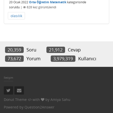
20 Ocak 2022
Orta Öğretim Matematik
kategorisinde
soruldu
|
828
kez görüntülendi
olasılık
20,359
Soru
21,912
Cevap
73,672
Yorum
3,979,319
Kullanıcı
İletişim
Donut Theme
with
by
Amiya Sahu
Powered by
Question2Answer