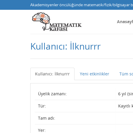
Akademisyenler öncülüğünde matematik/fizik/bilgisayar bi
Anasay
Kullanıcı: İlknurrr
Kullanıcı: İlknurrr
Yeni etkinlikler
Tüm so
Üyelik zamanı:
6 yıl (
Tür:
Kayıtlı 
Tam adı:
Yer: