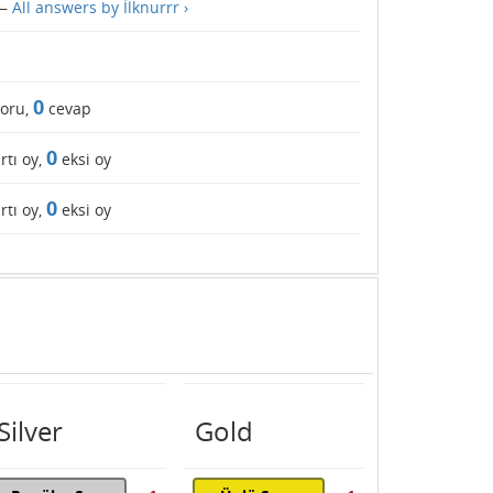
—
All answers by İlknurrr ›
0
oru,
cevap
0
rtı oy,
eksi oy
0
rtı oy,
eksi oy
Silver
Gold