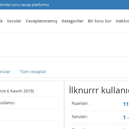
limleri soru cevap platformu
fa
Sorular
Cevaplanmamış
Kategoriler
Bir Soru Sor
Hakkı
rular
Tüm cevaplar
İlknurrr kullanıc
since 6 Kasım 2019)
kullanıcı
Puanları:
11
Soruları:
1