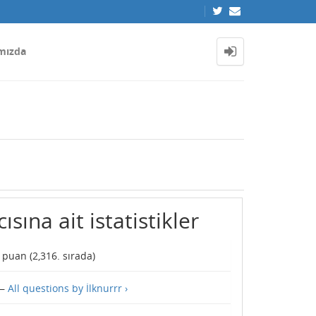
mızda
ısına ait istatistikler
puan (
2,316
. sırada)
—
All questions by İlknurrr ›