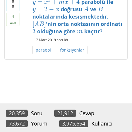
=
+
+
4
parabolü ile
0
y
=
x
2
+
m
x
+
4
y
x
m
x
0
=
2
−
doğrusu
ve
y
=
2
−
x
A
B
y
x
A
B
noktalarında kesişmektedir.
1
[
]
'nin orta noktasının ordinatı
[
A
B
]
cevap
A
B
3
olduğuna göre
kaçtır?
3
m
m
17 Mart 2019
soruldu
parabol
fonksiyonlar
20,359
Soru
21,912
Cevap
73,672
Yorum
3,975,654
Kullanıcı