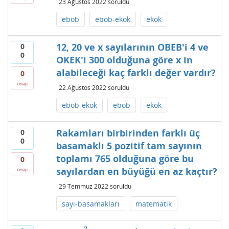
23 Ağustos 2022
soruldu
ebob
ebob-ekok
ekok
12, 20 ve x sayılarının OBEB'i 4 ve
0
0
OKEK'i 300 olduğuna göre x in
alabileceği kaç farklı değer vardır?
0
cevap
22 Ağustos 2022
soruldu
ebob-ekok
ebob
ekok
Rakamları birbirinden farklı üç
0
0
basamaklı 5 pozitif tam sayının
toplamı 765 olduğuna göre bu
0
sayılardan en büyüğü en az kaçtır?
cevap
29 Temmuz 2022
soruldu
sayı-basamakları
matematik
2