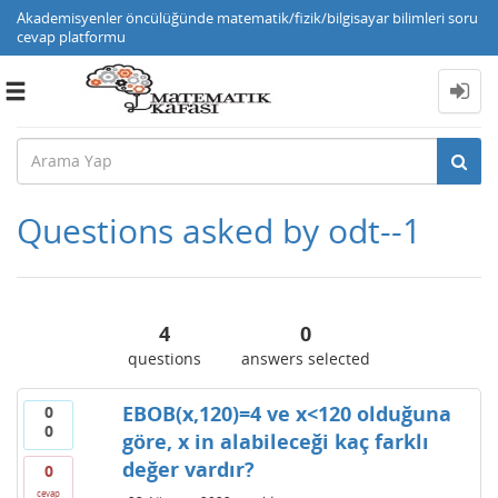
Akademisyenler öncülüğünde matematik/fizik/bilgisayar bilimleri soru
cevap platformu
Toggle
navigation
Questions asked by odt--1
4
0
questions
answers selected
EBOB(x,120)=4 ve x<120 olduğuna
0
0
göre, x in alabileceği kaç farklı
değer vardır?
0
cevap