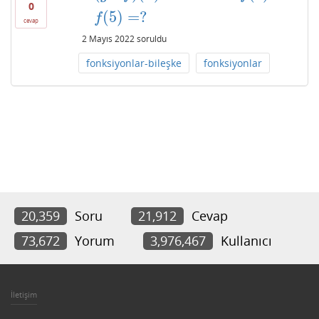
0
(
5
)
=
?
f
cevap
2 Mayıs 2022
soruldu
fonksiyonlar-bileşke
fonksiyonlar
20,359
Soru
21,912
Cevap
73,672
Yorum
3,976,467
Kullanıcı
İletişim