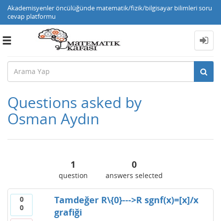
Akademisyenler öncülüğünde matematik/fizik/bilgisayar bilimleri soru
cevap platformu
Toggle
navigation
Questions asked by
Osman Aydın
1
0
question
answers selected
Tamdeğer R\{0}--->R sgnf(x)=[x]/x
0
0
grafiği