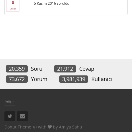
0
5 Kasım 2016
soruldu
cevap
20,359
Soru
21,912
Cevap
73,672
Yorum
3,981,939
Kullanıcı
İletişim
Donut Theme
with
by
Amiya Sahu