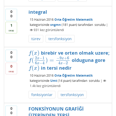
integral
0
0
15 Haziran 2016
Orta Öğretim Matematik
kategorisinde
sngmn
(
181
puan)
tarafından
soruldu
|
1
931
kez görüntülendi
cevap
türev
tersfonksiyon
(
)
birebir ve orten olmak uzere;
0
f
(
x
)
f
x
0
2
−
1
−
9
+
6
x
x
(
)
=
olduguna gore
f
(
2
x
−
1
6
x
−
4
)
=
−
9
x
+
6
4
x
−
2
f
6
−
4
4
−
2
x
x
0
(
)
in tersi nedir
f
(
x
)
f
x
cevap
10 Haziran 2016
Orta Öğretim Matematik
kategorisinde
Umt
(
14
puan)
tarafından
soruldu
|
1.4k
kez görüntülendi
fonksiyonlar
tersfonksiyon
FONKSİYONUN GRAFİĞİ
0
0
ÜZERİNDEN TERSİ