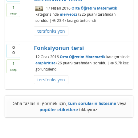
1
17 Nisan 2016
Orta Öğretim Matematik
kategorisinde
merveozz
(
325
puan)
tarafından
cevap
soruldu
|
23.4k
kez görüntülendi
tersfonksiyon
Fonksiyonun tersi
0
0
12 Ocak 2016
Orta Öğretim Matematik
kategorisinde
amphritite
(
26
puan)
tarafından
soruldu
|
5.7k
kez
1
görüntülendi
cevap
tersfonksiyon
Daha fazlasını görmek için,
tüm soruların listesine
veya
popüler etiketlere
tıklayınız.