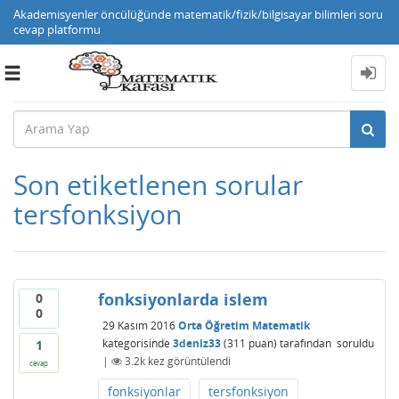
Akademisyenler öncülüğünde matematik/fizik/bilgisayar bilimleri soru
cevap platformu
Toggle
navigation
Son etiketlenen sorular
tersfonksiyon
fonksiyonlarda islem
0
0
29 Kasım 2016
Orta Öğretim Matematik
kategorisinde
3deniz33
(
311
puan)
tarafından
soruldu
1
|
3.2k
kez görüntülendi
cevap
fonksiyonlar
tersfonksiyon