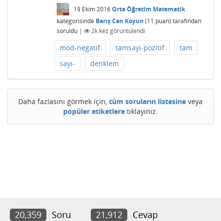
19 Ekim 2016
Orta Öğretim Matematik
kategorisinde
Barış Can Koyun
(
11
puan)
tarafından
soruldu
|
2k
kez görüntülendi
mod-negatif
tamsayı-pozitif
tam
sayı-
denklem
Daha fazlasını görmek için,
tüm soruların listesine
veya
popüler etiketlere
tıklayınız.
20,359
Soru
21,912
Cevap