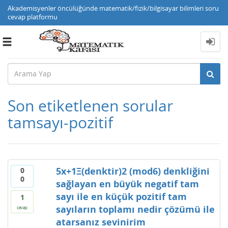
Akademisyenler öncülüğünde matematik/fizik/bilgisayar bilimleri soru
cevap platformu
Toggle
navigation
Son etiketlenen sorular
tamsayı-pozitif
5x+1Ξ(denktir)2 (mod6) denkliğini
0
0
sağlayan en büyük negatif tam
sayı ile en küçük pozitif tam
1
sayıların toplamı nedir çözümü ile
cevap
atarsanız sevinirim