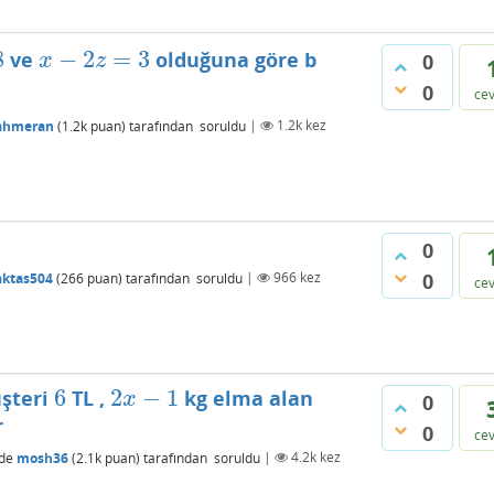
8
−
2
=
3
ve
olduğuna göre b
x
−
2
z
=
3
0
x
z
0
ce
ahmeran
(
1.2k
puan)
tarafından
soruldu
|
1.2k
kez
0
0
aktas504
(
266
puan)
tarafından
soruldu
|
966
kez
ce
6
2
−
1
üşteri
TL ,
kg elma alan
6
2
x
−
1
x
0
r
0
ce
de
mosh36
(
2.1k
puan)
tarafından
soruldu
|
4.2k
kez