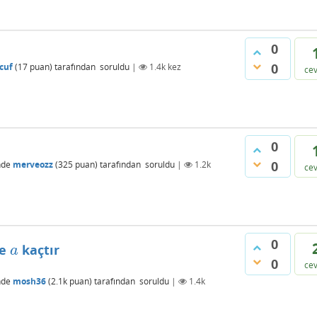
0
0
cuf
(
17
puan)
tarafından
soruldu
|
1.4k
kez
ce
0
0
nde
merveozz
(
325
puan)
tarafından
soruldu
|
1.2k
ce
0
re
kaçtır
a
a
0
ce
nde
mosh36
(
2.1k
puan)
tarafından
soruldu
|
1.4k