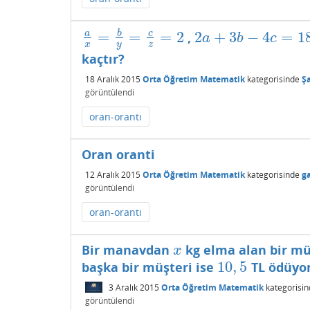
=
=
=
2
2
+
3
−
4
=
1
a
b
c
,
a
x
=
b
y
=
c
z
=
2
2
a
+
3
b
−
4
c
=
18
a
b
c
x
y
z
kaçtır?
18 Aralık 2015
Orta Öğretim Matematik
kategorisinde
Ş
görüntülendi
oran-orantı
Oran oranti
12 Aralık 2015
Orta Öğretim Matematik
kategorisinde
g
görüntülendi
oran-orantı
Bir manavdan
kg elma alan bir m
x
x
10
,
5
başka bir müşteri ise
TL ödüyo
10
,
5
3 Aralık 2015
Orta Öğretim Matematik
kategorisin
görüntülendi