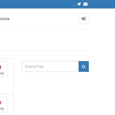
mızda
0
vap
0
vap