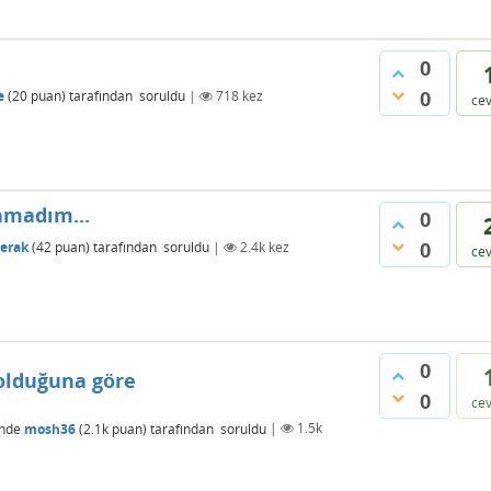
0
0
e
(
20
puan)
tarafından
soruldu
|
718
kez
ce
amadım...
0
0
erak
(
42
puan)
tarafından
soruldu
|
2.4k
kez
ce
0
lduğuna göre
0
ce
inde
mosh36
(
2.1k
puan)
tarafından
soruldu
|
1.5k