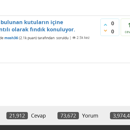
bulunan kutuların içine
0
tılı olarak fındık konuluyor.
0
ce
de
mosh36
(
2.1k
puan)
tarafından
soruldu
|
2.5k
kez
21,912
Cevap
73,672
Yorum
3,974,