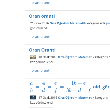
oran-orantı
Oran oranti
21 Ocak 2016
Orta Öğretim Matematik
kategorisinde
yu
görüntülendi
oran-orantı
Oran Oranti
18 Ocak 2016
Orta Öğretim Matematik
kategorisi
kez görüntülendi
oran-orantı
4
16
−
a
e
e
=
=
=
old. gö
a
b
=
4
d
=
e
f
=
16
−
e
3
b
+
d
−
f
3
+
−
b
d
f
b
d
f
17 Ocak 2016
Orta Öğretim Matematik
kategorisi
kez görüntülendi