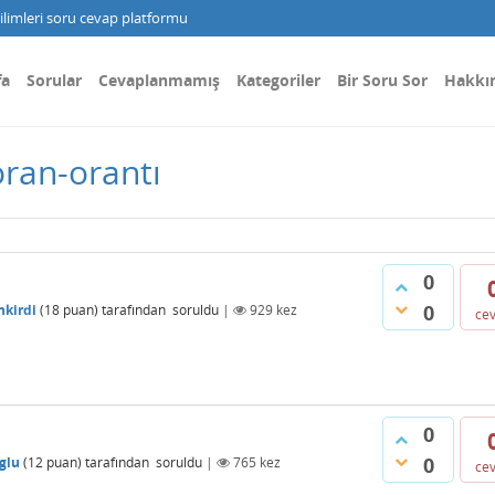
limleri soru cevap platformu
fa
Sorular
Cevaplanmamış
Kategoriler
Bir Soru Sor
Hakkı
oran-orantı
0
0
nkirdi
(
18
puan)
tarafından
soruldu
|
929
kez
ce
0
0
glu
(
12
puan)
tarafından
soruldu
|
765
kez
ce