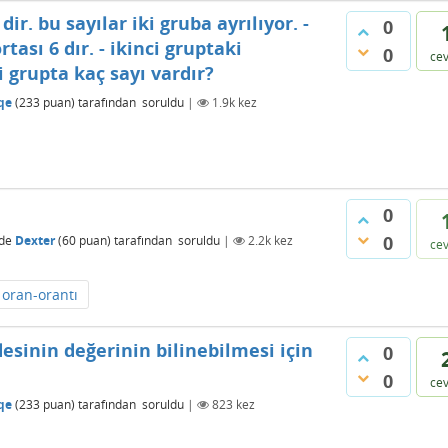
r. bu sayılar iki gruba ayrılıyor. -
0
tası 6 dır. - ikinci gruptaki
0
ce
ci grupta kaç sayı vardır?
qe
(
233
puan)
tarafından
soruldu
|
1.9k
kez
0
0
de
Dexter
(
60
puan)
tarafından
soruldu
|
2.2k
kez
ce
oran-orantı
esinin değerinin bilinebilmesi için
0
0
ce
qe
(
233
puan)
tarafından
soruldu
|
823
kez