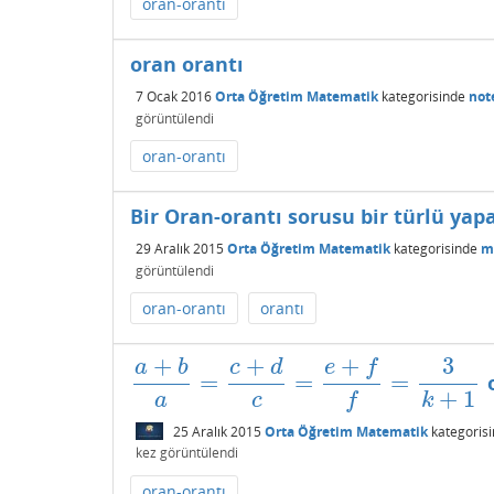
oran-orantı
oran orantı
7 Ocak 2016
Orta Öğretim Matematik
kategorisinde
not
görüntülendi
oran-orantı
Bir Oran-orantı sorusu bir türlü yap
29 Aralık 2015
Orta Öğretim Matematik
kategorisinde
m
görüntülendi
oran-orantı
orantı
+
+
+
3
a
b
c
d
e
f
=
=
=
o
a
+
b
a
=
c
+
d
c
=
e
+
f
=
3
k
+
1
+
1
a
c
f
k
25 Aralık 2015
Orta Öğretim Matematik
kategoris
kez görüntülendi
oran-orantı