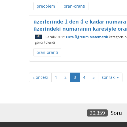
preoblem
oran-orantı
1
4
üzerlerinde
den
e kadar numara 
1
4
üzerindeki numaranın karesiyle oran
3 Aralık 2015
Orta Öğretim Matematik
kategorisin
görüntülendi
oran-orantı
« önceki
1
2
3
4
5
sonraki »
20,359
Soru