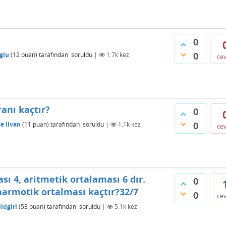
0
0
glu
(
12
puan)
tarafından
soruldu
|
1.7k
kez
ce
anı kaçtır?
0
0
e ilvan
(
11
puan)
tarafından
soruldu
|
1.1k
kez
ce
sı 4, aritmetik ortalaması 6 dır.
0
harmotik ortalması kaçtır?32/7
0
ce
ldgirl
(
53
puan)
tarafından
soruldu
|
5.1k
kez