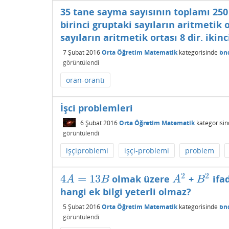
35 tane sayma sayısının toplamı 250 di
birinci gruptaki sayıların aritmetik or
sayıların aritmetik ortası 8 dir. ikin
7 Şubat 2016
Orta Öğretim Matematik
kategorisinde
bn
görüntülendi
oran-orantı
İşci problemleri
6 Şubat 2016
Orta Öğretim Matematik
kategorisin
görüntülendi
işçiproblemi
işçi-problemi
problem
2
2
4
=
13
olmak üzere
+
ifad
4
A
=
13
B
A
2
B
2
A
B
A
B
hangi ek bilgi yeterli olmaz?
5 Şubat 2016
Orta Öğretim Matematik
kategorisinde
bn
görüntülendi