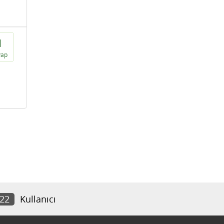
1
vap
422
Kullanıcı