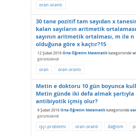
oran-orantı
30 tane pozitif tam sayıdan x tanesi
kalan sayıların aritmetik ortalaması 
sayının aritmetik ortalması, m ile n
olduğuna göre x kaçtır?15
12 Şubat 2016
Orta Öğretim Matematik
kategorisinde
wi
görüntülendi
oran
oran-orantı
Metin e doktoru 10 gün boyunca kulla
Metin günde iki defa almak şartıyl
antibiyotik içmiş olur?
9 Şubat 2016
Orta Öğretim Matematik
kategorisinde
ba
görüntülendi
işçi-problemi
oran-orantı
dağıtım
p