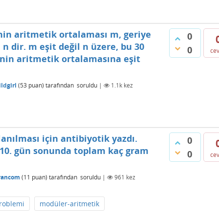
nin aritmetik ortalaması m, geriye
0
n dir. m eşit değil n üzere, bu 30
0
ce
 nin aritmetik ortalamasına eşit
ldgirl
(
53
puan)
tarafından
soruldu
|
1.1k
kez
nılması için antibiyotik yazdı.
0
a 10. gün sonunda toplam kaç gram
0
ce
rancom
(
11
puan)
tarafından
soruldu
|
961
kez
roblemi
modüler-aritmetik