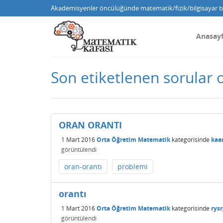
Akademisyenler öncülüğünde matematik/fizik/bilgisayar bi
Anasay
Son etiketlenen sorular 
ORAN ORANTI
1 Mart 2016
Orta Öğretim Matematik
kategorisinde
kaa
görüntülendi
oran-orantı
problemi
orantı
1 Mart 2016
Orta Öğretim Matematik
kategorisinde
rysr
görüntülendi