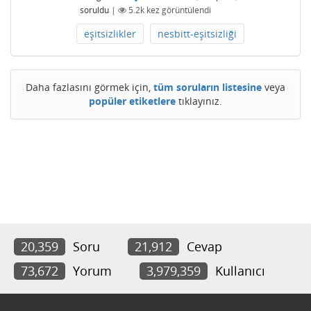
soruldu
|
5.2k
kez görüntülendi
eşitsizlikler
nesbitt-eşitsizliği
Daha fazlasını görmek için,
tüm soruların listesine
veya
popüler etiketlere
tıklayınız.
20,359
Soru
21,912
Cevap
73,672
Yorum
3,979,359
Kullanıcı