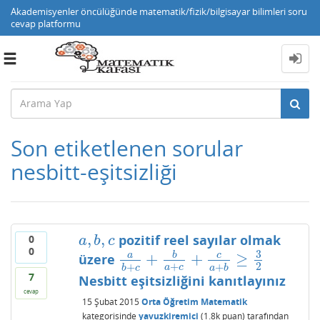
Akademisyenler öncülüğünde matematik/fizik/bilgisayar bilimleri soru
cevap platformu
Toggle
navigation
Son etiketlenen sorular
nesbitt-eşitsizliği
,
,
pozitif reel sayılar olmak
0
a
,
b
,
c
a
b
c
0
3
+
+
≥
a
b
c
üzere
a
b
+
c
+
b
a
+
c
+
c
a
+
b
≥
3
2
+
2
+
+
a
c
b
c
a
b
7
Nesbitt eşitsizliğini kanıtlayınız
cevap
15 Şubat 2015
Orta Öğretim Matematik
kategorisinde
yavuzkiremici
(
1.8k
puan)
tarafından