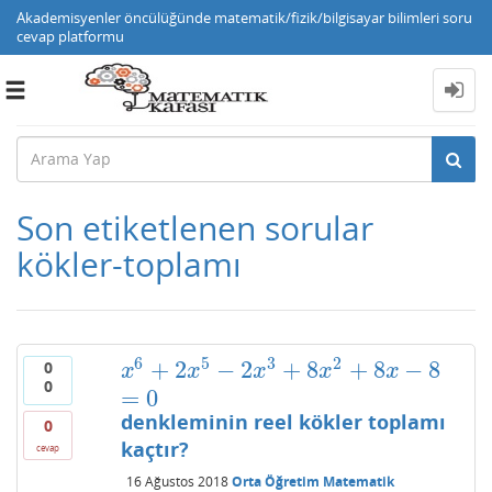
Akademisyenler öncülüğünde matematik/fizik/bilgisayar bilimleri soru
cevap platformu
Toggle
navigation
Son etiketlenen sorular
kökler-toplamı
6
5
3
2
+
2
−
2
+
8
+
8
−
8
0
x
6
+
2
x
5
−
2
x
3
+
8
x
2
+
8
x
−
8
=
0
x
x
x
x
x
0
=
0
denkleminin reel kökler toplamı
0
kaçtır?
cevap
16 Ağustos 2018
Orta Öğretim Matematik