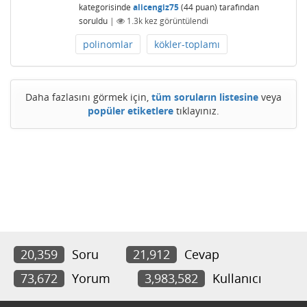
kategorisinde
alicengiz75
(
44
puan)
tarafından
soruldu
|
1.3k
kez görüntülendi
polinomlar
kökler-toplamı
Daha fazlasını görmek için,
tüm soruların listesine
veya
popüler etiketlere
tıklayınız.
20,359
Soru
21,912
Cevap
73,672
Yorum
3,983,582
Kullanıcı