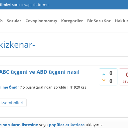
limleri soru cevap platformu
fa
Sorular
Cevaplanmamış
Kategoriler
Bir Soru Sor
Hakkı
kizkenar-
 ABC üçgeni ve ABD üçgeni nasıl
0
0
ce
hime Ömür
(
15
puan)
tarafından
soruldu
|
920
kez
i-sembolleri
 soruların listesine
veya
popüler etiketlere
tıklayınız.