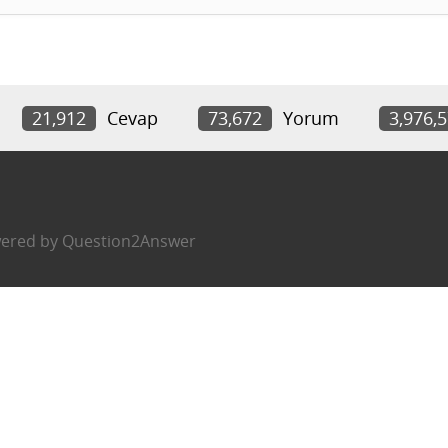
21,912
Cevap
73,672
Yorum
3,976,
ered by
Question2Answer