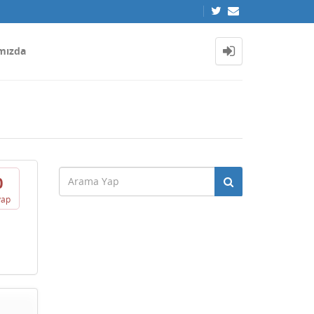
mızda
0
vap