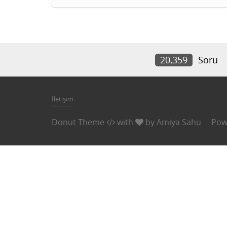
20,359
Soru
İletişim
Donut Theme
with
by
Amiya Sahu
Pow