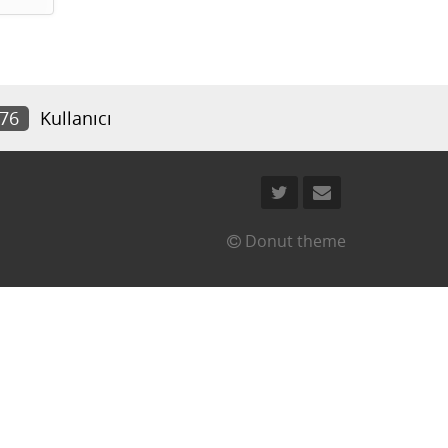
576
Kullanıcı
Donut theme