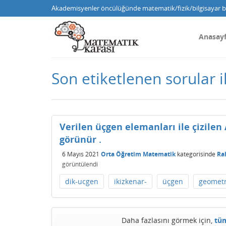
Akademisyenler öncülüğünde matematik/fizik/bilgisayar bi
Anasay
Son etiketlenen sorular i
Verilen üçgen elemanları ile çizilen
görünür .
6 Mayıs 2021
Orta Öğretim Matematik
kategorisinde
Ra
görüntülendi
dik-ucgen
ikizkenar-
üçgen
geometr
Daha fazlasını görmek için,
tüm