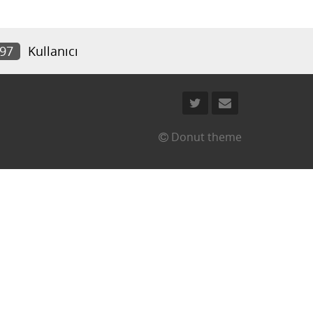
097
Kullanıcı
Donut theme