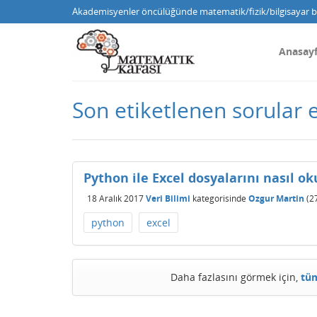
Akademisyenler öncülüğünde matematik/fizik/bilgisayar bi
Anasay
Son etiketlenen sorular 
Python ile Excel dosyalarını nasıl ok
18 Aralık 2017
Veri Bilimi
kategorisinde
Ozgur Martin
(
2
python
excel
Daha fazlasını görmek için,
tüm