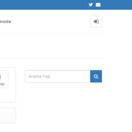
mızda
1
vap