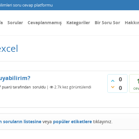
limleri soru cevap platformu
fa
Sorular
Cevaplanmamış
Kategoriler
Bir Soru Sor
Hakkı
excel
uyabilirim?
0
0
7
puan)
tarafından
soruldu
|
2.7k
kez görüntülendi
ce
 soruların listesine
veya
popüler etiketlere
tıklayınız.