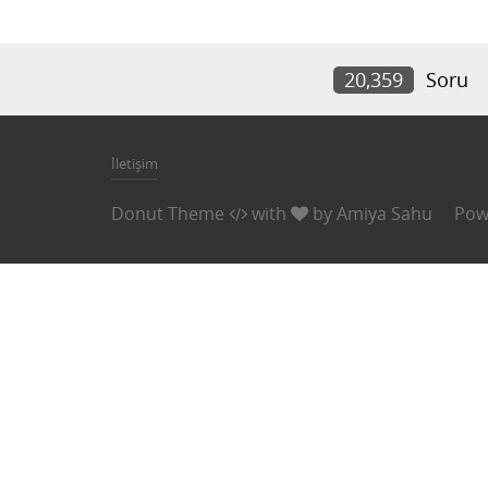
20,359
Soru
İletişim
Donut Theme
with
by
Amiya Sahu
Pow