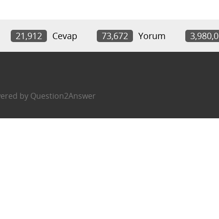
21,912
Cevap
73,672
Yorum
3,980,
ered by
Question2Answer