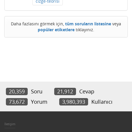
cizge-teorisi
Daha fazlasını görmek için,
tüm soruların listesine
veya
popüler etiketlere
tıklayınız.
20,359
Soru
21,912
Cevap
73,672
Yorum
3,980,393
Kullanıcı
İletişim