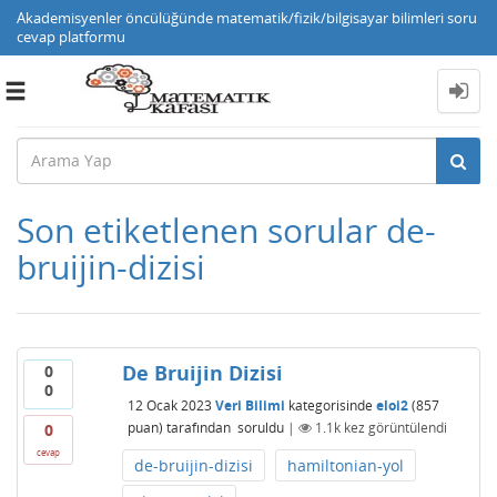
Akademisyenler öncülüğünde matematik/fizik/bilgisayar bilimleri soru
cevap platformu
Toggle
navigation
Son etiketlenen sorular de-
bruijin-dizisi
De Bruijin Dizisi
0
0
12 Ocak 2023
Veri Bilimi
kategorisinde
eloi2
(
857
puan)
tarafından
soruldu
|
1.1k
kez görüntülendi
0
cevap
de-bruijin-dizisi
hamiltonian-yol