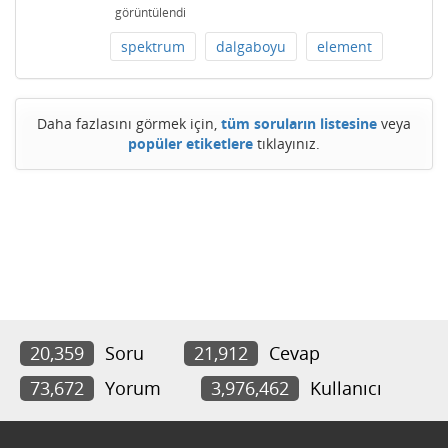
görüntülendi
spektrum
dalgaboyu
element
Daha fazlasını görmek için,
tüm soruların listesine
veya
popüler etiketlere
tıklayınız.
20,359
Soru
21,912
Cevap
73,672
Yorum
3,976,462
Kullanıcı