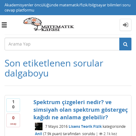
Akademisyenler öncülüğünde matematik/fizik/bilgisayar bilimleri soru
cevap platformu
Toggle
navigation
Son etiketlenen sorular
dalgaboyu
Spektrum çizgeleri nedir? ve
1
0
simsiyah olan spektrum göstergeç
kağıdı ne anlama gelebilir?
0
cevap
7 Mayıs 2016
Lisans Teorik Fizik
kategorisinde
Anil
(
7.9k
puan)
tarafından
soruldu
|
2.1k
kez