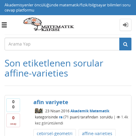
Akademisyenler öncülüğünde matematik/fizik/bilgisayar bilimleri soru
cevap platformu
Toggle
navigation
Son etiketlenen sorular
affine-varieties
afin variyete
0
0
23 Nisan 2016
Akademik Matematik
kategorisinde
ra
(
71
puan)
tarafından
soruldu
|
1.4k
0
kez görüntülendi
cevap
cebirsel-geometri
affine-varieties