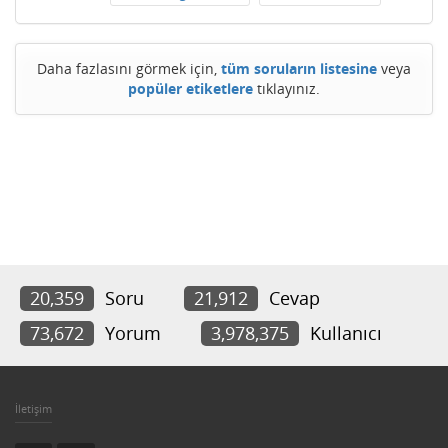
Daha fazlasını görmek için,
tüm soruların listesine
veya
popüler etiketlere
tıklayınız.
20,359
Soru
21,912
Cevap
73,672
Yorum
3,978,375
Kullanıcı
İletişim