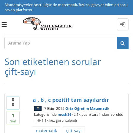
Akademisyenler öncülüğünde matematik/fizik/bilgisayar bilimleri soru
cevap platformu
Toggle
navigation
Son etiketlenen sorular
çift-sayı
a , b , c pozitif tam sayılardır
0
0
7 Ekim 2015
Orta Öğretim Matematik
kategorisinde
mosh36
(
2.1k
puan)
tarafından
soruldu
1
|
1.1k
kez görüntülendi
cevap
matematik
çift-sayı