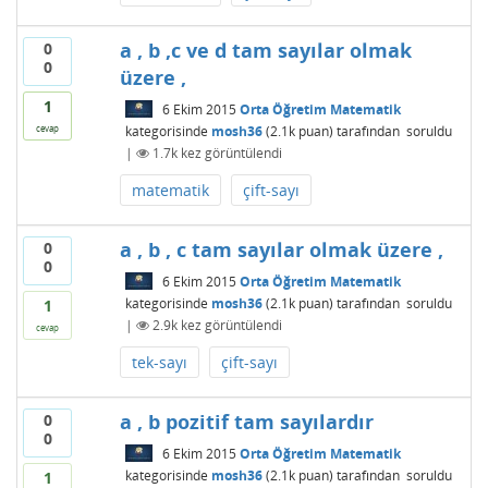
a , b ,c ve d tam sayılar olmak
0
0
üzere ,
1
6 Ekim 2015
Orta Öğretim Matematik
kategorisinde
mosh36
(
2.1k
puan)
tarafından
soruldu
cevap
|
1.7k
kez görüntülendi
matematik
çift-sayı
a , b , c tam sayılar olmak üzere ,
0
0
6 Ekim 2015
Orta Öğretim Matematik
kategorisinde
mosh36
(
2.1k
puan)
tarafından
soruldu
1
|
2.9k
kez görüntülendi
cevap
tek-sayı
çift-sayı
a , b pozitif tam sayılardır
0
0
6 Ekim 2015
Orta Öğretim Matematik
kategorisinde
mosh36
(
2.1k
puan)
tarafından
soruldu
1