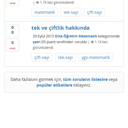
|
1.7k
kez görüntülendi
cevap
matematik
tek-sayı
çift-sayı
tek ve çiftlik hakkında
0
0
20 Eylül 2015
Orta Öğretim Matematik
kategorisinde
şast
(
35
puan)
tarafından
soruldu
|
1.1k
kez
0
görüntülendi
cevap
çift-sayı
tek-sayı
ygs-matematik
Daha fazlasını görmek için,
tüm soruların listesine
veya
popüler etiketlere
tıklayınız.