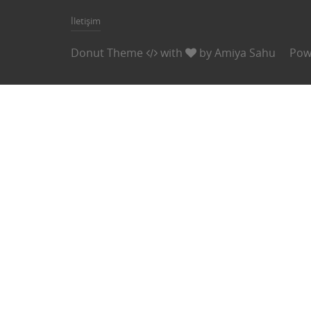
İletişim
Donut Theme
with
by
Amiya Sahu
Pow