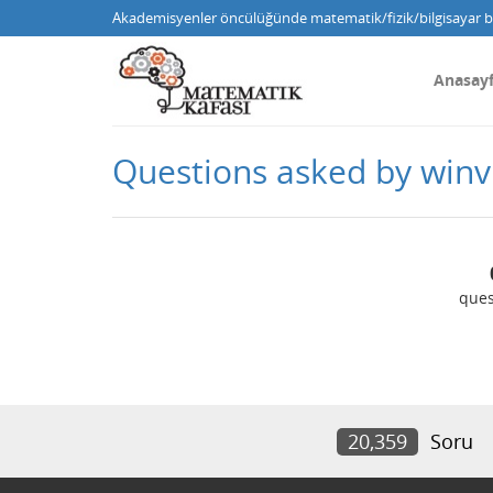
Akademisyenler öncülüğünde matematik/fizik/bilgisayar bi
Anasay
Questions asked by win
ques
20,359
Soru