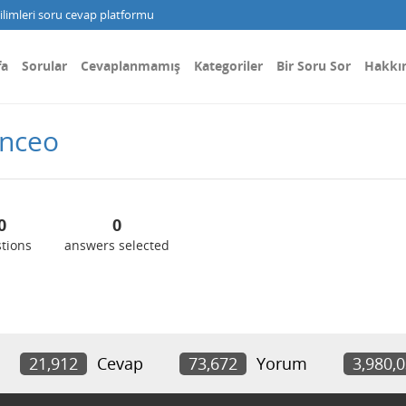
limleri soru cevap platformu
fa
Sorular
Cevaplanmamış
Kategoriler
Bir Soru Sor
Hakkı
vnceo
0
0
tions
answers selected
21,912
Cevap
73,672
Yorum
3,980,