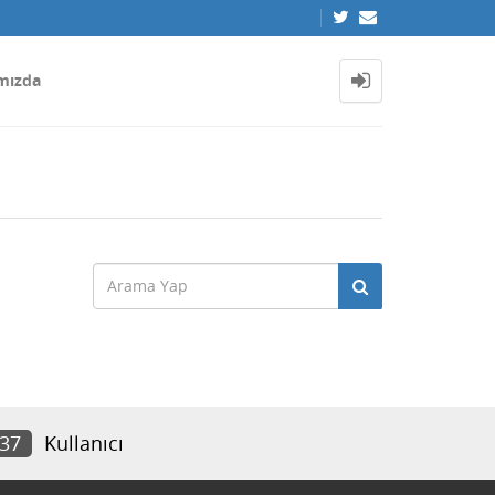
mızda
037
Kullanıcı