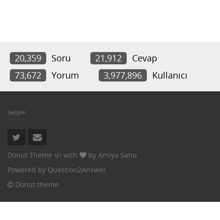
20,359
Soru
21,912
Cevap
73,672
Yorum
3,977,896
Kullanıcı
İletişim
Donut Theme
with
by
Amiya Sahu
Powered by
Question2Answer
Donut theme