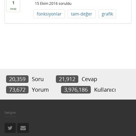
1
15 Ekim 2016
soruldu
cevap
fonksiyonlar
tam-değer
grafik
20,359
Soru
21,912
Cevap
73,672
Yorum
3,976,186
Kullanıcı
İletişim