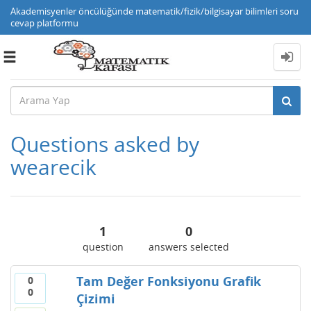
Akademisyenler öncülüğünde matematik/fizik/bilgisayar bilimleri soru
cevap platformu
Toggle
navigation
Questions asked by
wearecik
1
0
question
answers selected
Tam Değer Fonksiyonu Grafik
0
0
Çizimi