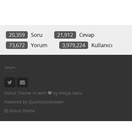
20,359
Soru
21,912
Cevap
73,672
Yorum
3,979,224
Kullanıcı
İletişim
Donut Theme
with
by
Amiya Sahu
Powered by
Question2Answer
Donut theme