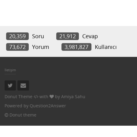
20,359
Soru
21,912
Cevap
73,672
Yorum
3,981,827
Kullanıcı
İletişim
Donut Theme
with
by
Amiya Sahu
Powered by
Question2Answer
Donut theme