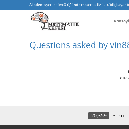
Akademisyenler öncülüğünde matematik/fizik/bilgisayar bi
Anasay
Questions asked by vin8
ques
20,359
Soru