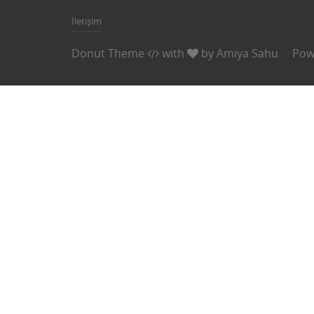
İletişim
Donut Theme
with
by
Amiya Sahu
Pow