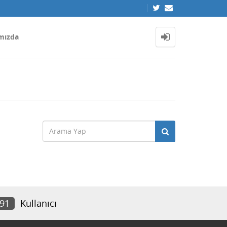
mızda
991
Kullanıcı