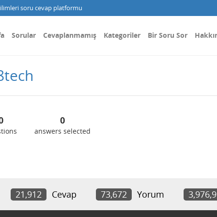
limleri soru cevap platformu
fa
Sorular
Cevaplanmamış
Kategoriler
Bir Soru Sor
Hakkı
8tech
0
0
tions
answers selected
21,912
Cevap
73,672
Yorum
3,976,