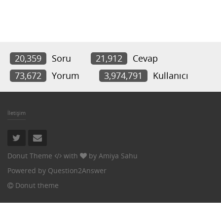
20,359
Soru
21,912
Cevap
73,672
Yorum
3,974,791
Kullanıcı
İletişim
Donut Theme
with
by
Amiya Sahu
Powered by
Question2Answer
Donut theme