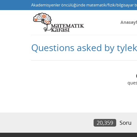
Akademisyenler öncülüğünde matematik/fizik/bilgisayar bi
Anasay
Questions asked by tyl
ques
20,359
Soru