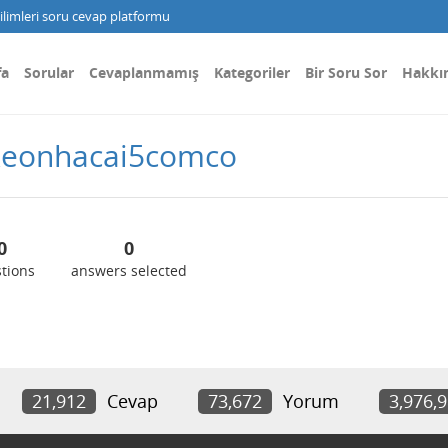
limleri soru cevap platformu
fa
Sorular
Cevaplanmamış
Kategoriler
Bir Soru Sor
Hakkı
ekeonhacai5comco
0
0
tions
answers selected
21,912
Cevap
73,672
Yorum
3,976,