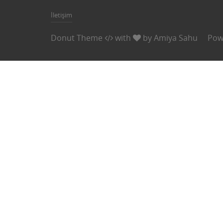
İletişim
Donut Theme
with
by
Amiya Sahu
Pow