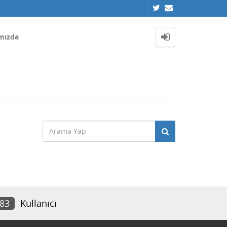
mızda
983
Kullanıcı