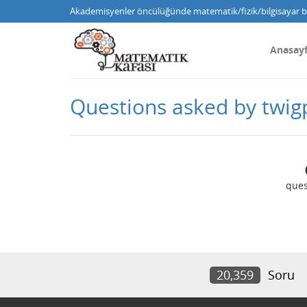
Akademisyenler öncülüğünde matematik/fizik/bilgisayar bi
Anasay
Questions asked by twig
ques
20,359
Soru