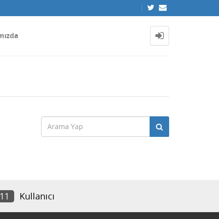
mızda
111
Kullanıcı