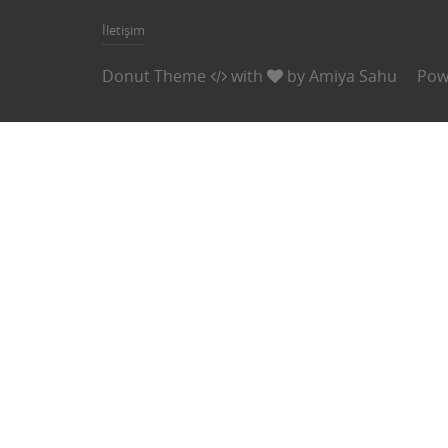
İletişim
Donut Theme
with
by
Amiya Sahu
Pow