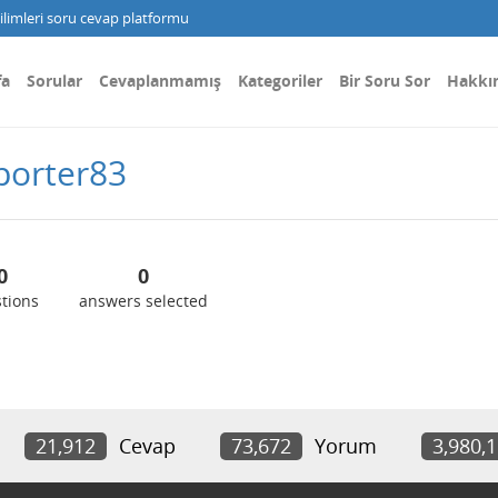
limleri soru cevap platformu
fa
Sorular
Cevaplanmamış
Kategoriler
Bir Soru Sor
Hakkı
porter83
0
0
tions
answers selected
21,912
Cevap
73,672
Yorum
3,980,