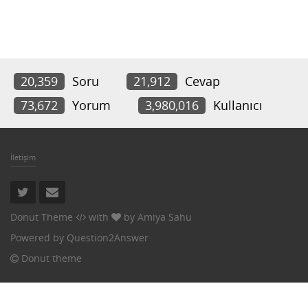
20,359
Soru
21,912
Cevap
73,672
Yorum
3,980,016
Kullanıcı
İletişim
Donut Theme
with
by
Amiya Sahu
Powered by
Question2Answer
Donut theme