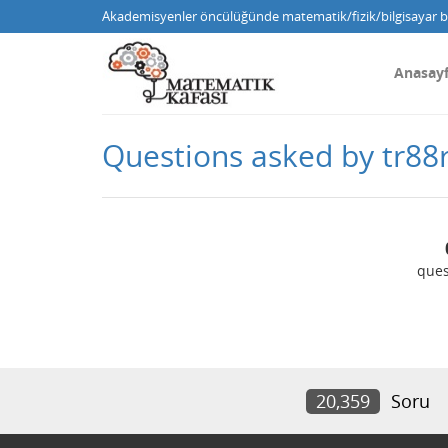
Akademisyenler öncülüğünde matematik/fizik/bilgisayar bi
Anasay
Questions asked by tr88
ques
20,359
Soru