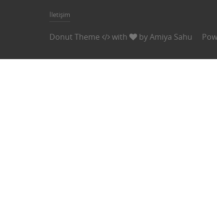
İletişim
Donut Theme
with
by
Amiya Sahu
Pow