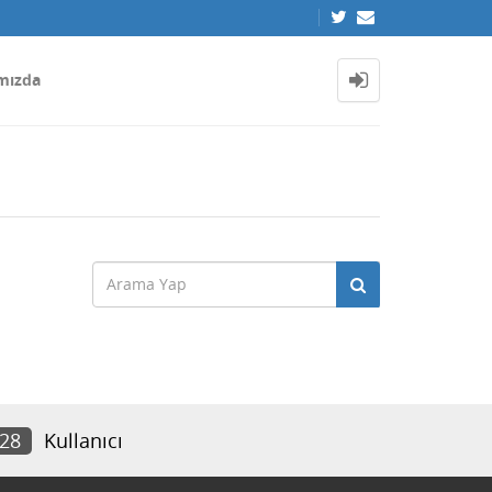
mızda
028
Kullanıcı