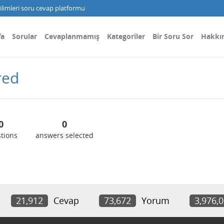
limleri soru cevap platformu
fa
Sorular
Cevaplanmamış
Kategoriler
Bir Soru Sor
Hakkı
red
0
0
tions
answers selected
21,912
Cevap
73,672
Yorum
3,976,