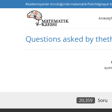
Akademisyenler öncülüğünde matematik/fizik/bilgisayar bi
Anasay
Questions asked by the
ques
20,359
Soru