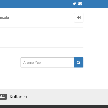
mızda
644
Kullanıcı