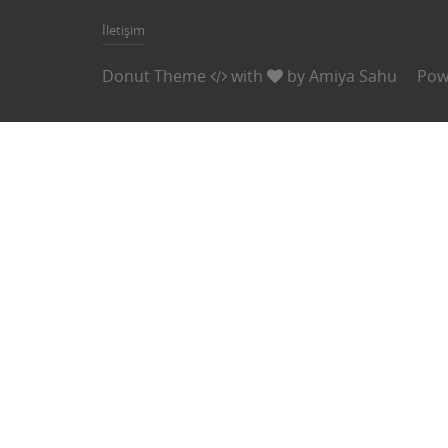
İletişim
Donut Theme
with
by
Amiya Sahu
Pow