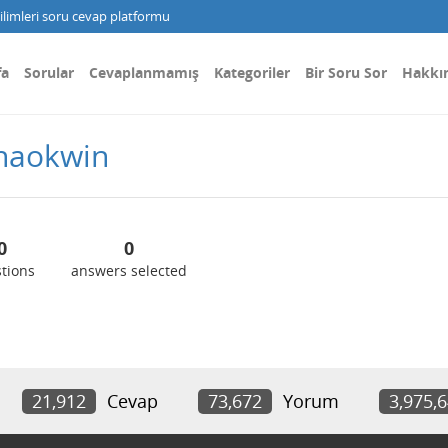
limleri soru cevap platformu
fa
Sorular
Cevaplanmamış
Kategoriler
Bir Soru Sor
Hakkı
thaokwin
0
0
tions
answers selected
21,912
Cevap
73,672
Yorum
3,975,