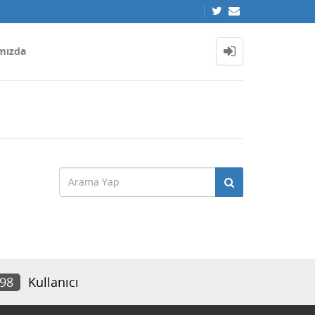
mızda
198
Kullanıcı