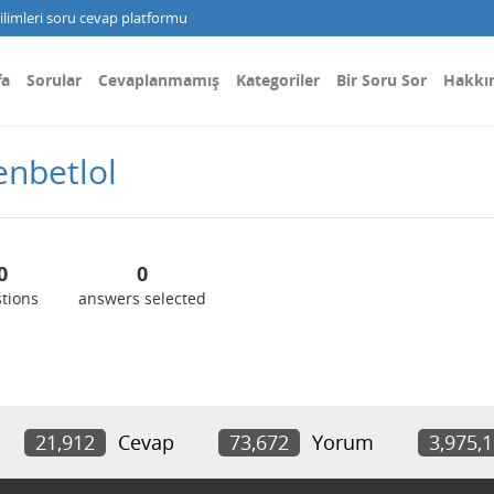
limleri soru cevap platformu
fa
Sorular
Cevaplanmamış
Kategoriler
Bir Soru Sor
Hakkı
enbetlol
0
0
tions
answers selected
21,912
Cevap
73,672
Yorum
3,975,