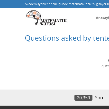
Akademisyenler öncülüğünde matematik/fizik/bilgisayar bi
Anasay
Questions asked by tent
ques
20,359
Soru