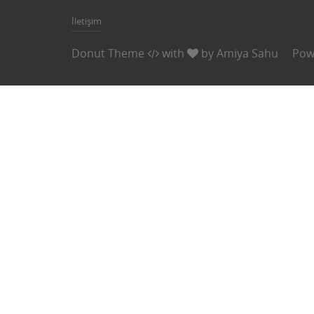
İletişim
Donut Theme
with
by
Amiya Sahu
Pow