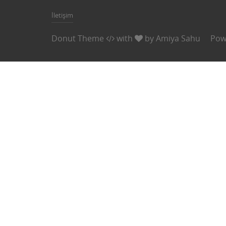
İletişim
Donut Theme
with
by
Amiya Sahu
Pow