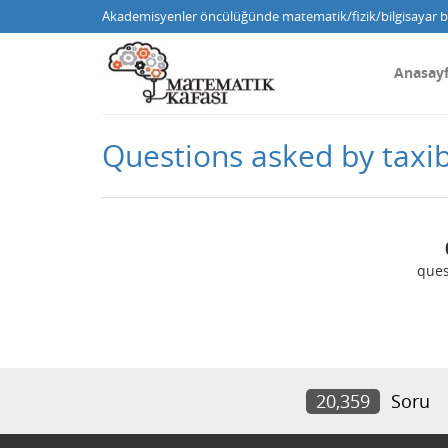
Akademisyenler öncülüğünde matematik/fizik/bilgisayar bi
Anasay
Questions asked by taxi
ques
20,359
Soru