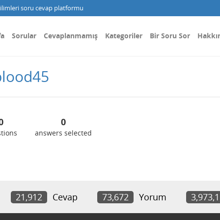
limleri soru cevap platformu
fa
Sorular
Cevaplanmamış
Kategoriler
Bir Soru Sor
Hakkı
blood45
0
0
tions
answers selected
21,912
Cevap
73,672
Yorum
3,973,