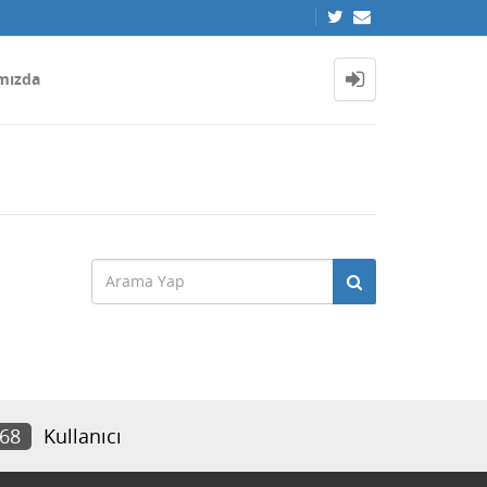
mızda
168
Kullanıcı