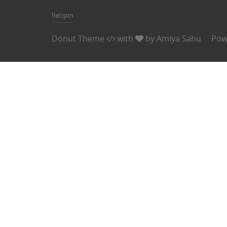
İletişim
Donut Theme
with
by
Amiya Sahu
Pow