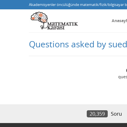
Akademisyenler öncülüğünde matematik/fizik/bilgisayar bi
Anasay
Questions asked by sued
ques
20,359
Soru