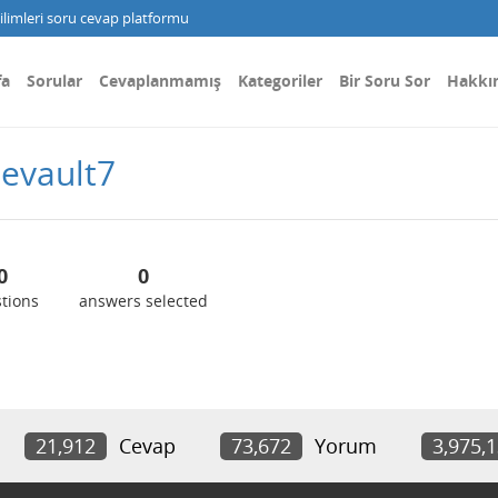
limleri soru cevap platformu
fa
Sorular
Cevaplanmamış
Kategoriler
Bir Soru Sor
Hakkı
evault7
0
0
tions
answers selected
21,912
Cevap
73,672
Yorum
3,975,