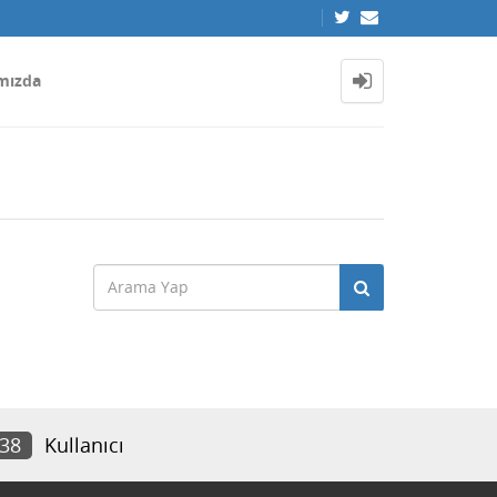
mızda
138
Kullanıcı