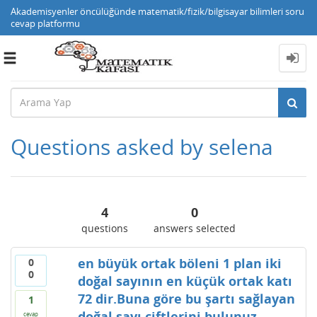
Akademisyenler öncülüğünde matematik/fizik/bilgisayar bilimleri soru
cevap platformu
Toggle
navigation
Questions asked by selena
4
0
questions
answers selected
en büyük ortak böleni 1 plan iki
0
0
doğal sayının en küçük ortak katı
72 dir.Buna göre bu şartı sağlayan
1
doğal sayı çiftlerini bulunuz
cevap