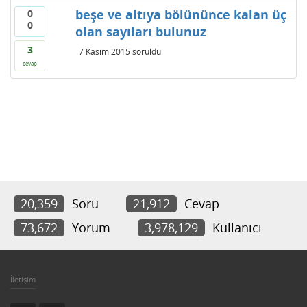
beşe ve altıya bölününce kalan üç
0
0
olan sayıları bulunuz
3
7 Kasım 2015
soruldu
cevap
20,359
Soru
21,912
Cevap
73,672
Yorum
3,978,129
Kullanıcı
İletişim