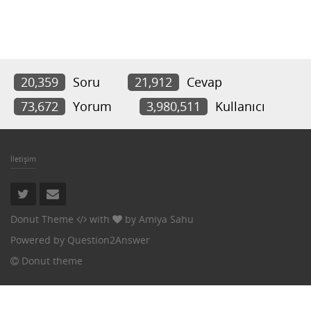
20,359
Soru
21,912
Cevap
73,672
Yorum
3,980,511
Kullanıcı
İletişim
Donut Theme
with
by
Amiya Sahu
Powered by
Question2Answer
Donut theme