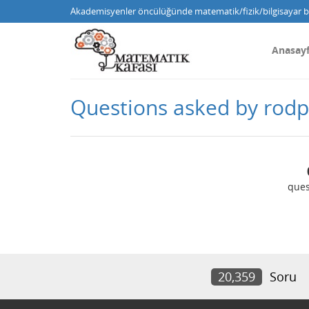
Akademisyenler öncülüğünde matematik/fizik/bilgisayar bi
Anasay
Questions asked by rod
ques
20,359
Soru