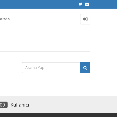
mızda
409
Kullanıcı