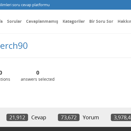
limleri soru cevap platformu
fa
Sorular
Cevaplanmamış
Kategoriler
Bir Soru Sor
Hakkı
perch90
0
0
tions
answers selected
21,912
Cevap
73,672
Yorum
3,978,