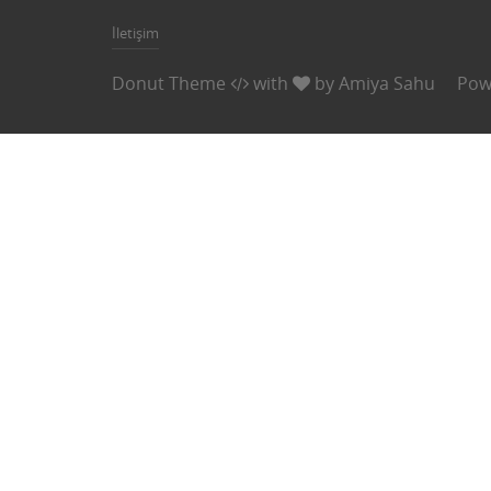
İletişim
Donut Theme
with
by
Amiya Sahu
Pow