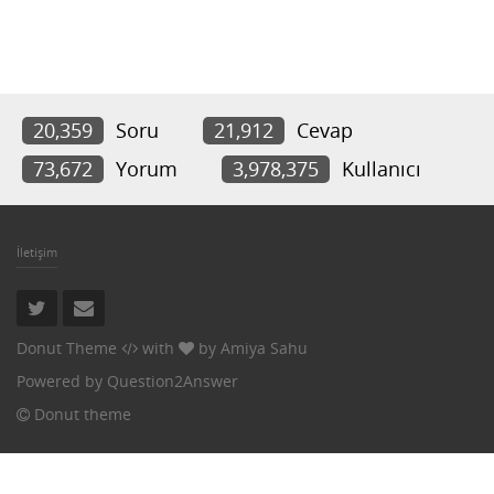
20,359
Soru
21,912
Cevap
73,672
Yorum
3,978,375
Kullanıcı
İletişim
Donut Theme
with
by
Amiya Sahu
Powered by
Question2Answer
Donut theme