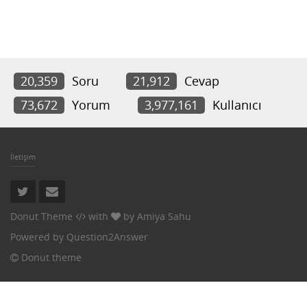
20,359
Soru
21,912
Cevap
73,672
Yorum
3,977,161
Kullanıcı
İletişim
Donut Theme
with
by
Amiya Sahu
Powered by
Question2Answer
Donut theme