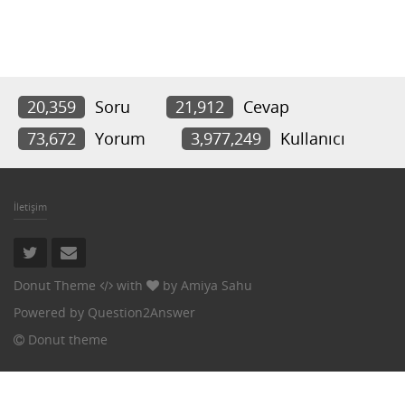
20,359
Soru
21,912
Cevap
73,672
Yorum
3,977,249
Kullanıcı
İletişim
Donut Theme
with
by
Amiya Sahu
Powered by
Question2Answer
Donut theme