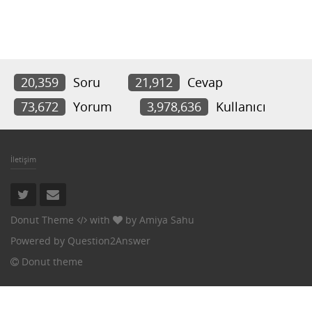
20,359
Soru
21,912
Cevap
73,672
Yorum
3,978,636
Kullanıcı
İletişim
Donut Theme
with
by
Amiya Sahu
Powered by
Question2Answer
Donut theme