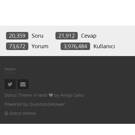
20,359
Soru
21,912
Cevap
73,672
Yorum
3,976,484
Kullanıcı
İletişim
Donut Theme
with
by
Amiya Sahu
Powered by
Question2Answer
Donut theme