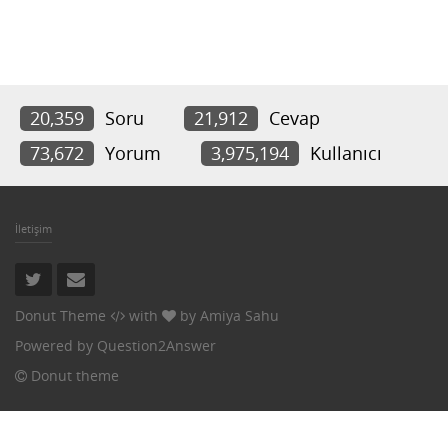
20,359
Soru
21,912
Cevap
73,672
Yorum
3,975,194
Kullanıcı
İletişim
Donut Theme
with
by
Amiya Sahu
Powered by
Question2Answer
Donut theme