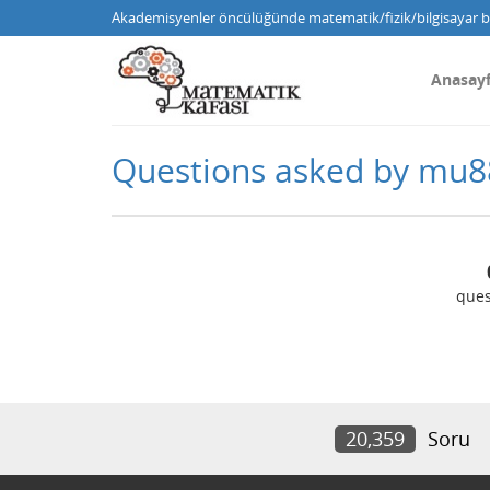
Akademisyenler öncülüğünde matematik/fizik/bilgisayar bi
Anasay
Questions asked by mu8
ques
20,359
Soru