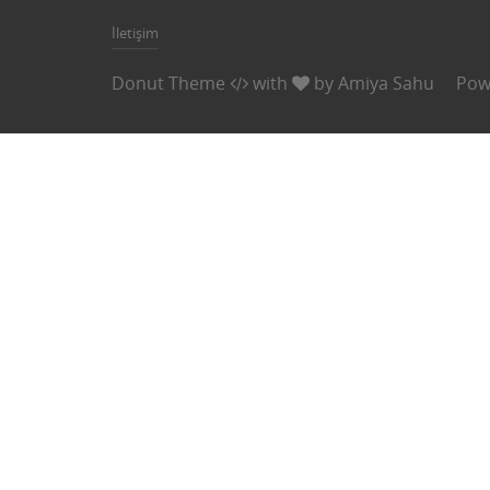
İletişim
Donut Theme
with
by
Amiya Sahu
Pow