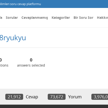
limleri soru cevap platformu
fa
Sorular
Cevaplanmamış
Kategoriler
Bir Soru Sor
Hakkı
8ryukyu
0
0
tions
answers selected
21,912
Cevap
73,672
Yorum
3,976,