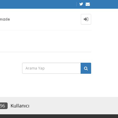
mızda
096
Kullanıcı