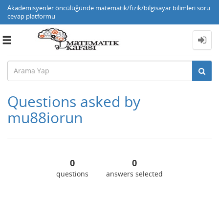
Akademisyenler öncülüğünde matematik/fizik/bilgisayar bilimleri soru
cevap platformu
Toggle
navigation
Questions asked by
mu88iorun
0
0
questions
answers selected