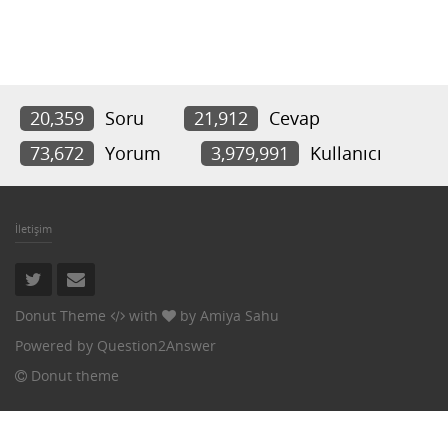
20,359
Soru
21,912
Cevap
73,672
Yorum
3,979,991
Kullanıcı
İletişim
Donut Theme
with
by
Amiya Sahu
Powered by
Question2Answer
Donut theme